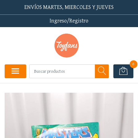
ENVÍOS MARTES, MIERCOLES Y JUEVES
Ingreso/Registro
0