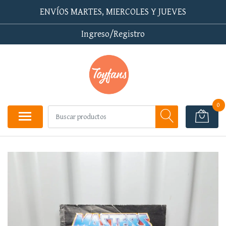
ENVÍOS MARTES, MIERCOLES Y JUEVES
Ingreso/Registro
0