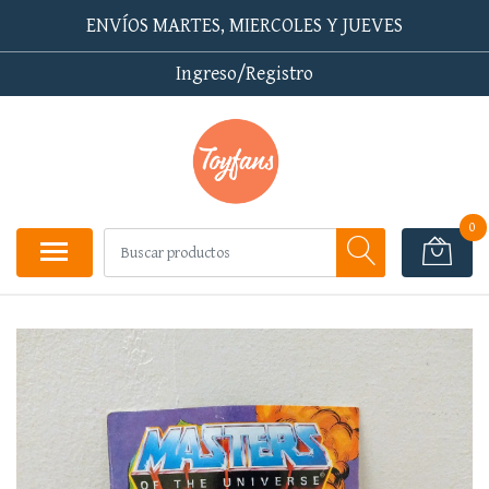
ENVÍOS MARTES, MIERCOLES Y JUEVES
Ingreso/Registro
0