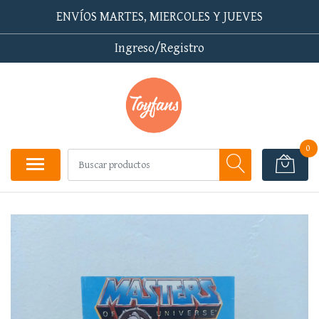
ENVÍOS MARTES, MIERCOLES Y JUEVES
Ingreso/Registro
0