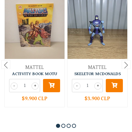
MATTEL
MATTEL
ACTIVITY BOOK MOTU
SKELETOR MCDONALDS
-
+
-
+
$9.900 CLP
$3.900 CLP