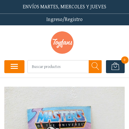
ENVÍOS MARTES, MIERCOLES Y JUEVES
Ingreso/Registro
0