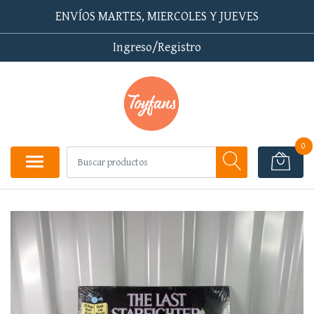
ENVÍOS MARTES, MIERCOLES Y JUEVES
Ingreso/Registro
0