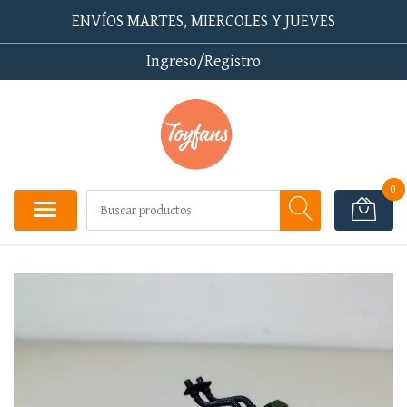
ENVÍOS MARTES, MIERCOLES Y JUEVES
Ingreso/Registro
0