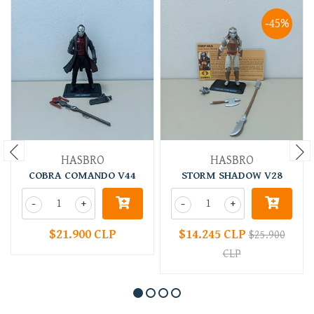
-45%
HASBRO
HASBRO
COBRA COMANDO V44
STORM SHADOW V28
-
+
-
+
$21.900 CLP
$14.245 CLP
$25.900
CLP