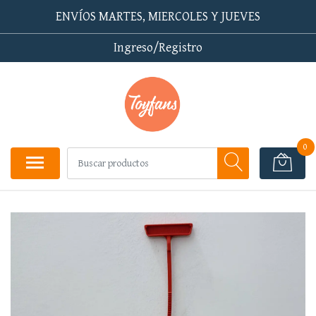
ENVÍOS MARTES, MIERCOLES Y JUEVES
Ingreso/Registro
0