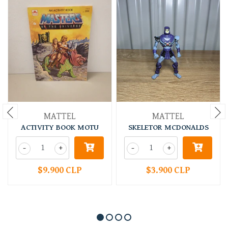
MATTEL
MATTEL
ACTIVITY BOOK MOTU
SKELETOR MCDONALDS
-
+
-
+
$9.900 CLP
$3.900 CLP