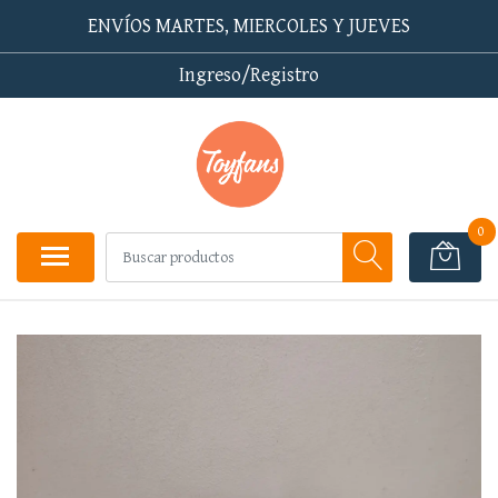
ENVÍOS MARTES, MIERCOLES Y JUEVES
Ingreso/Registro
0