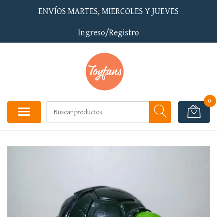
ENVÍOS MARTES, MIERCOLES Y JUEVES
Ingreso/Registro
0