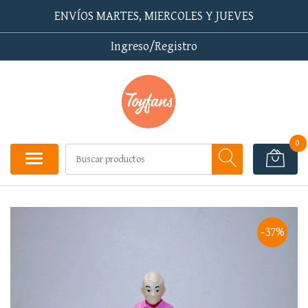
ENVÍOS MARTES, MIERCOLES Y JUEVES
Ingreso/Registro
0
-37%