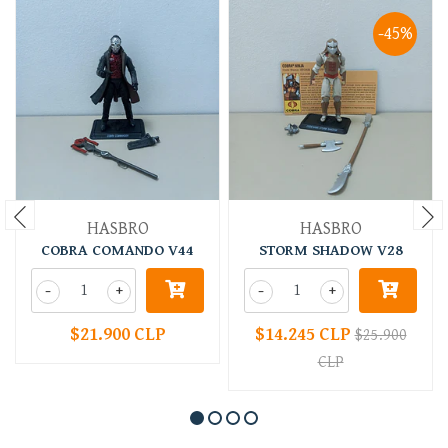
-45%
HASBRO
HASBRO
COBRA COMANDO V44
STORM SHADOW V28
-
+
-
+
$21.900 CLP
$14.245 CLP
$25.900
CLP