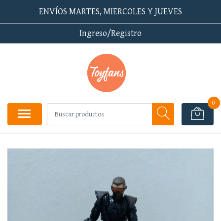
ENVÍOS MARTES, MIERCOLES Y JUEVES
Ingreso/Registro
0