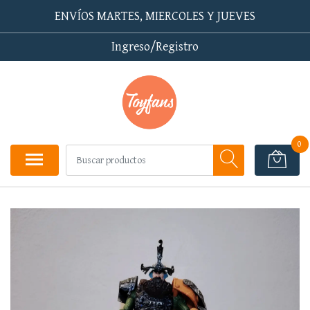
ENVÍOS MARTES, MIERCOLES Y JUEVES
Ingreso/Registro
0