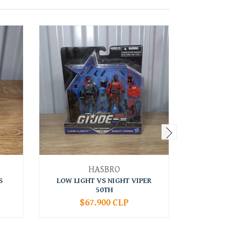
HASBRO
S
LOW LIGHT VS NIGHT VIPER
SPIRIT 
50TH
$67.900 CLP
-
+
-