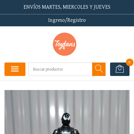
ENVÍOS MARTES, MIERCOLES Y JUEVES
Ingreso/Registro
0