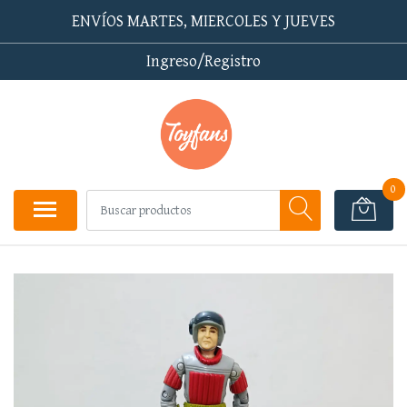
ENVÍOS MARTES, MIERCOLES Y JUEVES
Ingreso/Registro
0