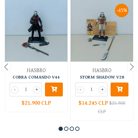
-45%
HASBRO
HASBRO
COBRA COMANDO V44
STORM SHADOW V28
-
+
-
+
$21.900 CLP
$14.245 CLP
$25.900
CLP