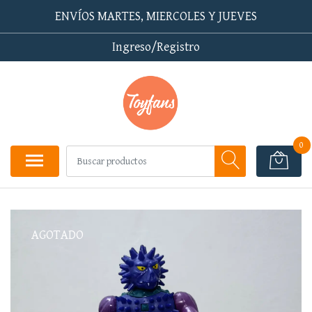
ENVÍOS MARTES, MIERCOLES Y JUEVES
Ingreso/Registro
0
AGOTADO