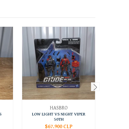
HASBRO
S
LOW LIGHT VS NIGHT VIPER
SPIRIT 
50TH
$67.900 CLP