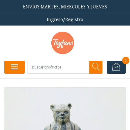
ENVÍOS MARTES, MIERCOLES Y JUEVES
Ingreso/Registro
0