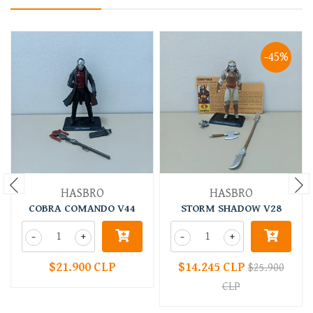
-45%
HASBRO
HASBRO
COBRA COMANDO V44
STORM SHADOW V28
-
+
-
+
$21.900 CLP
$14.245 CLP
$25.900
CLP