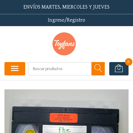
ENVÍOS MARTES, MIERCOLES Y JUEVES
Ingreso/Registro
0