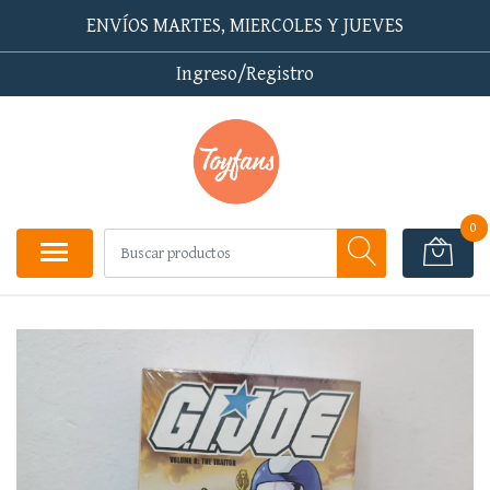
ENVÍOS MARTES, MIERCOLES Y JUEVES
Ingreso/Registro
0