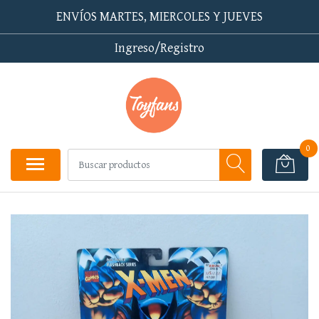
ENVÍOS MARTES, MIERCOLES Y JUEVES
Ingreso/Registro
0