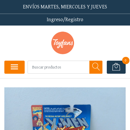
ENVÍOS MARTES, MIERCOLES Y JUEVES
Ingreso/Registro
0