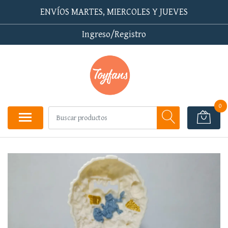
ENVÍOS MARTES, MIERCOLES Y JUEVES
Ingreso/Registro
0