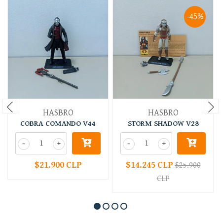
-45%
HASBRO
HASBRO
COBRA COMANDO V44
STORM SHADOW V28
-
+
-
+
$21.900 CLP
$14.245 CLP
$25.900
CLP