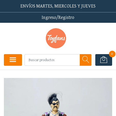
ENVÍOS MARTES, MIERCOLES Y JUEVES
Ingreso/Registro
0