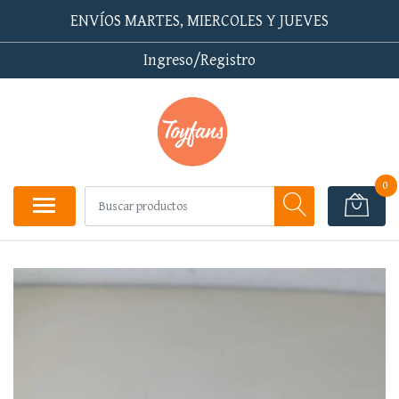
ENVÍOS MARTES, MIERCOLES Y JUEVES
Ingreso/Registro
0