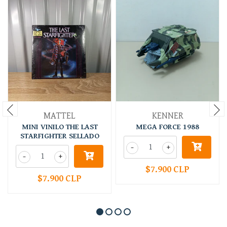
MATTEL
KENNER
MINI VINILO THE LAST
MEGA FORCE 1988
STARFIGHTER SELLADO
-
+
-
+
$7.900 CLP
$7.900 CLP