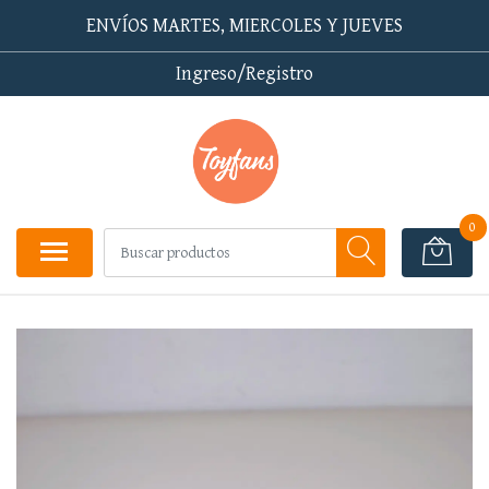
ENVÍOS MARTES, MIERCOLES Y JUEVES
Ingreso/Registro
0