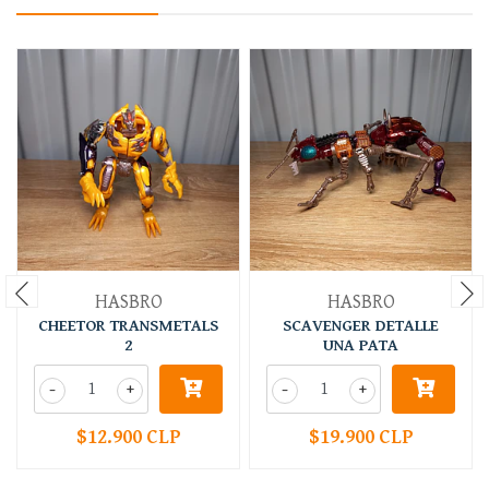
HASBRO
HASBRO
CHEETOR TRANSMETALS
SCAVENGER DETALLE
2
UNA PATA
-
+
-
+
$12.900 CLP
$19.900 CLP