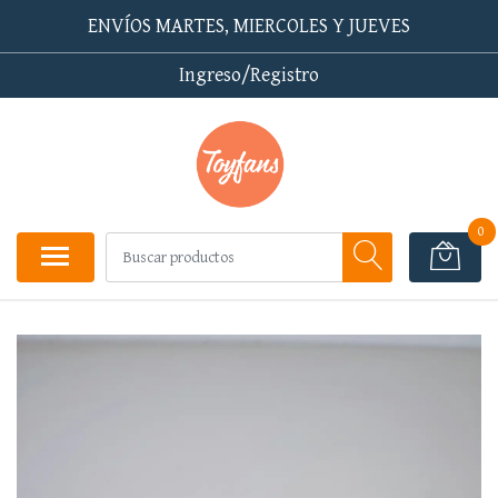
ENVÍOS MARTES, MIERCOLES Y JUEVES
Ingreso/Registro
0