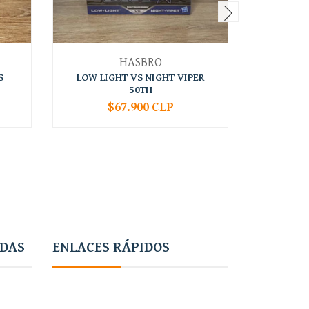
HASBRO
S
LOW LIGHT VS NIGHT VIPER
SPIRIT 
50TH
$67.900 CLP
-
+
-
ADAS
ENLACES RÁPIDOS