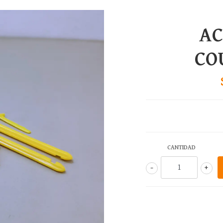
AC
CO
CANTIDAD
-
+