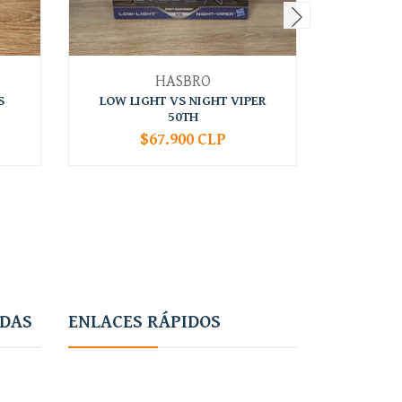
HASBRO
S
LOW LIGHT VS NIGHT VIPER
SPIRIT 
50TH
$67.900 CLP
-
+
-
ADAS
ENLACES RÁPIDOS