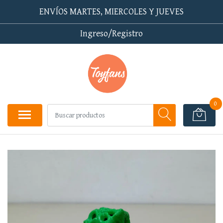
ENVÍOS MARTES, MIERCOLES Y JUEVES
Ingreso/Registro
0