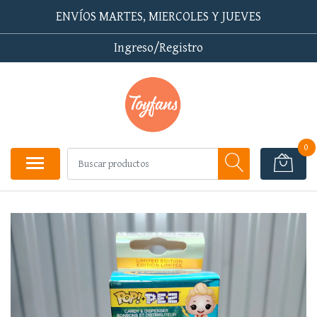
ENVÍOS MARTES, MIERCOLES Y JUEVES
Ingreso/Registro
0