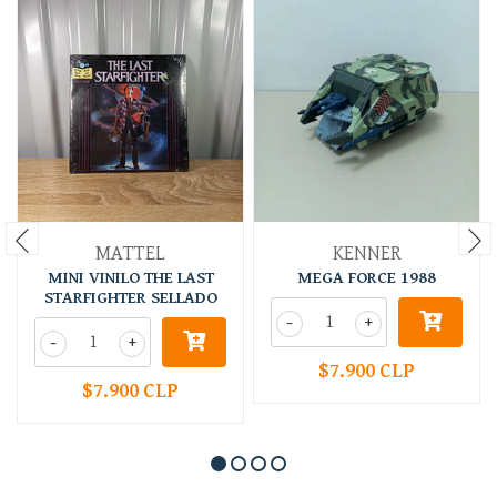
MATTEL
KENNER
MINI VINILO THE LAST
MEGA FORCE 1988
STARFIGHTER SELLADO
-
+
-
+
$7.900 CLP
$7.900 CLP