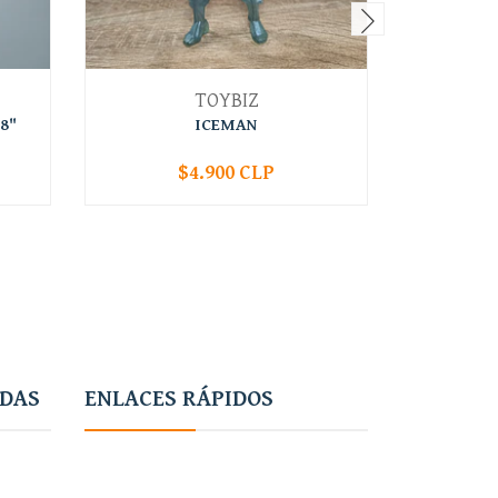
TOYBIZ
8"
ICEMAN
BAT
$4.900 CLP
-
+
-
ADAS
ENLACES RÁPIDOS