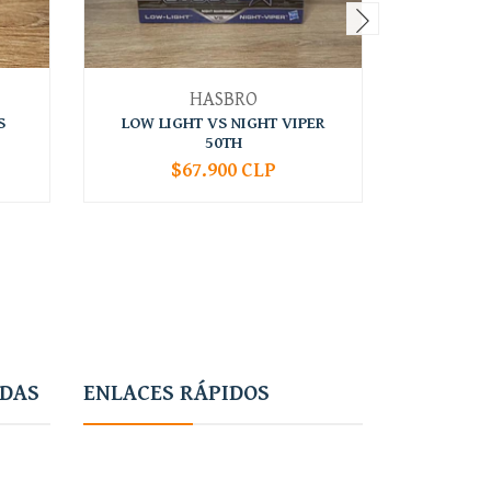
HASBRO
S
LOW LIGHT VS NIGHT VIPER
SPIRIT 
50TH
$67.900 CLP
-
+
-
ADAS
ENLACES RÁPIDOS