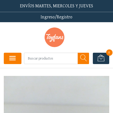
ENVÍOS MARTES, MIERCOLES Y JUEVES
Ingreso/Registro
0