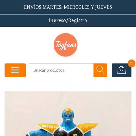
ENVÍOS MARTES, MIERCOLES Y JUEVES
Ingreso/Registro
0