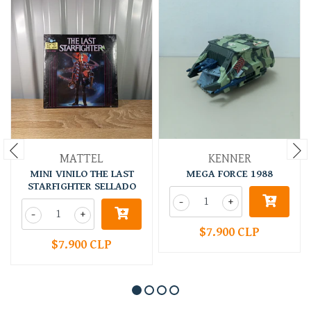
MATTEL
KENNER
MINI VINILO THE LAST
MEGA FORCE 1988
STARFIGHTER SELLADO
-
+
-
+
$7.900 CLP
$7.900 CLP