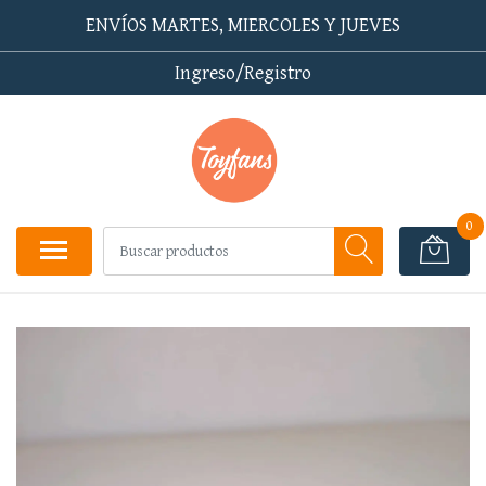
ENVÍOS MARTES, MIERCOLES Y JUEVES
Ingreso/Registro
0