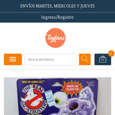
ENVÍOS MARTES, MIERCOLES Y JUEVES
Ingreso/Registro
0