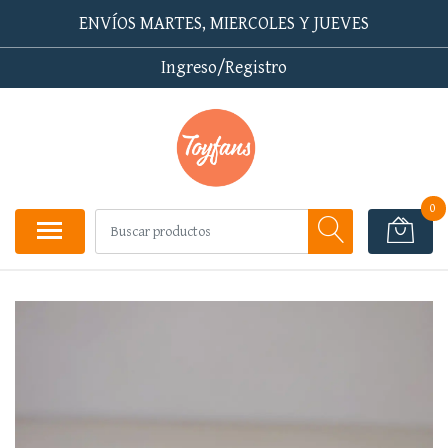
ENVÍOS MARTES, MIERCOLES Y JUEVES
Ingreso/Registro
0