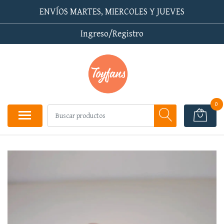
ENVÍOS MARTES, MIERCOLES Y JUEVES
Ingreso/Registro
0