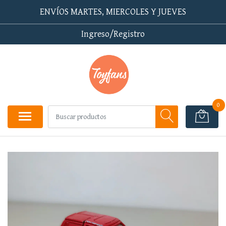
ENVÍOS MARTES, MIERCOLES Y JUEVES
Ingreso/Registro
0