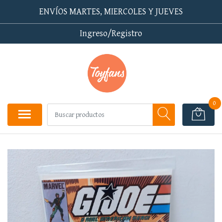
ENVÍOS MARTES, MIERCOLES Y JUEVES
Ingreso/Registro
0