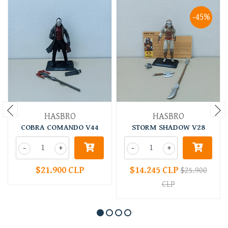
-45%
HASBRO
HASBRO
COBRA COMANDO V44
STORM SHADOW V28
-
+
-
+
$21.900 CLP
$14.245 CLP
$25.900
CLP