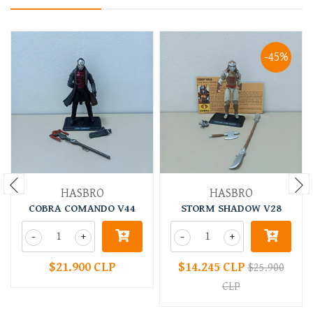
-45%
HASBRO
HASBRO
COBRA COMANDO V44
STORM SHADOW V28
-
+
-
+
$21.900 CLP
$14.245 CLP
$25.900
CLP