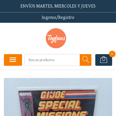
ENVÍOS MARTES, MIERCOLES Y JUEVES
Ingreso/Registro
0