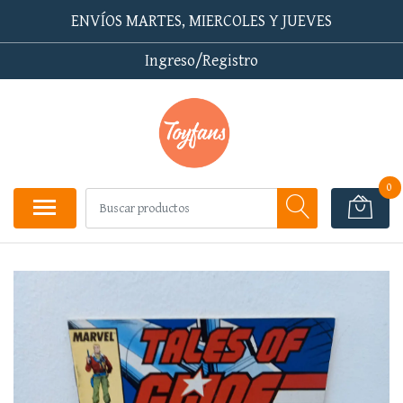
ENVÍOS MARTES, MIERCOLES Y JUEVES
Ingreso/Registro
0