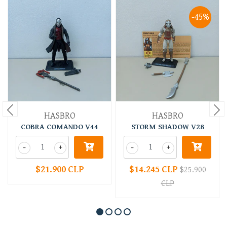
-45%
HASBRO
HASBRO
COBRA COMANDO V44
STORM SHADOW V28
-
+
-
+
$21.900 CLP
$14.245 CLP
$25.900
CLP