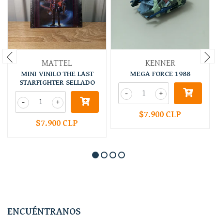
MATTEL
KENNER
MINI VINILO THE LAST
MEGA FORCE 1988
STARFIGHTER SELLADO
-
+
-
+
$7.900 CLP
$7.900 CLP
ENCUÉNTRANOS