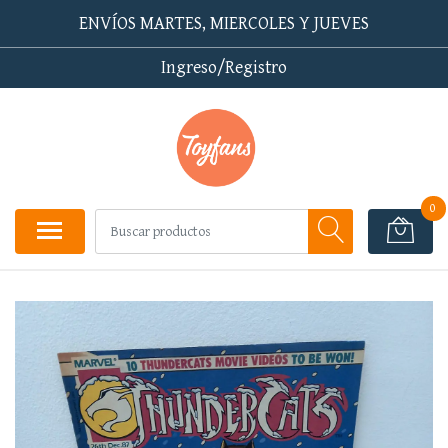
ENVÍOS MARTES, MIERCOLES Y JUEVES
Ingreso/Registro
0