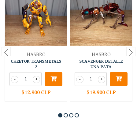
HASBRO
HASBRO
CHEETOR TRANSMETALS
SCAVENGER DETALLE
2
UNA PATA
-
+
-
+
$12.900 CLP
$19.900 CLP