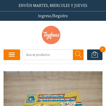
ENVÍOS MARTES, MIERCOLES Y JUEVES
Ingreso/Registro
0