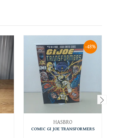
-48%
HASBRO
COMIC GI JOE TRANSFORMERS
COMIC T