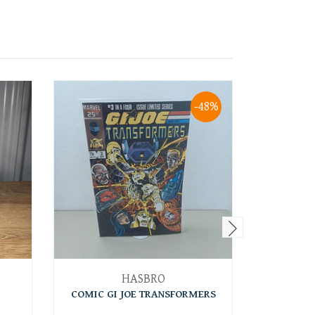
-48%
HASBRO
COMIC GI JOE TRANSFORMERS
COMIC T