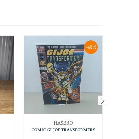
-48%
HASBRO
COMIC GI JOE TRANSFORMERS
COMIC T